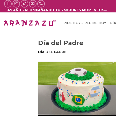
Saltar
al
49 AÑOS ACOMPAÑANDO TUS MEJORES MOMENTOS...
contenido
PIDE HOY – RECIBE HOY
DÍ
Día del Padre
DÍA DEL PADRE