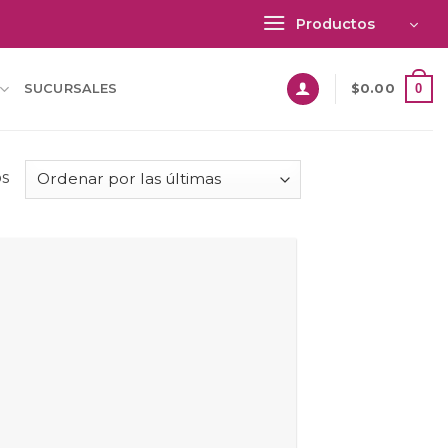
Productos
0
SUCURSALES
$
0.00
Sorted
os
by
latest