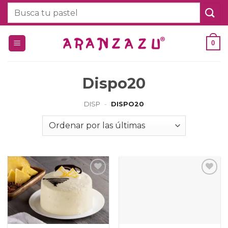
Saltar
Buscar
al
por:
contenido
0
Dispo20
DISP
-
DISPO20