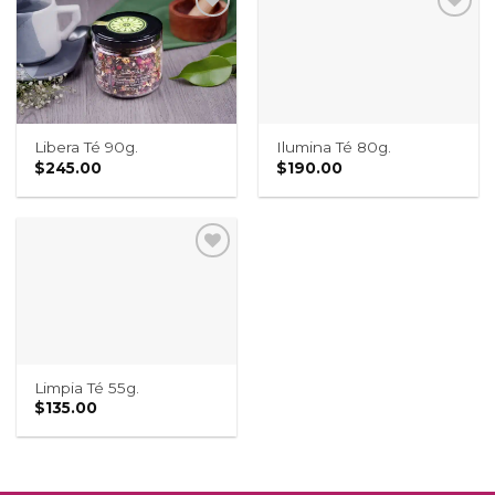
Libera Té 90g.
Ilumina Té 80g.
$
245.00
$
190.00
Limpia Té 55g.
$
135.00