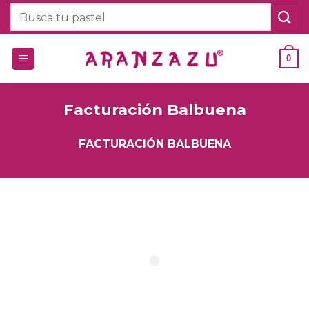
Saltar
Buscar
al
por:
contenido
0
Facturación Balbuena
FACTURACIÓN BALBUENA