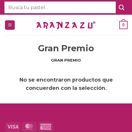
Saltar
Buscar
al
por:
contenido
0
Gran Premio
GRAN PREMIO
No se encontraron productos que
concuerden con la selección.
Visa
MasterCard
American