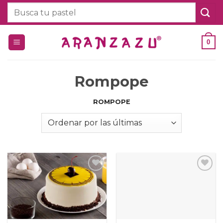
Saltar
Buscar
al
por:
contenido
0
Rompope
ROMPOPE