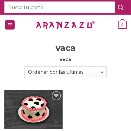
Saltar
Buscar
al
por:
contenido
0
vaca
VACA