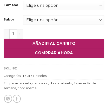
Tamaño
Sabor
Pastel Abuela flork - Día del Abuelo cantidad
AÑADIR AL CARRITO
COMPRAR AHORA
SKU:
N/D
Categorías:
1D
,
3D
,
Pasteles
Etiquetas:
abuelo
,
deformito
,
dia del abuelo
,
Especial fin de
semana
,
flork
,
meme