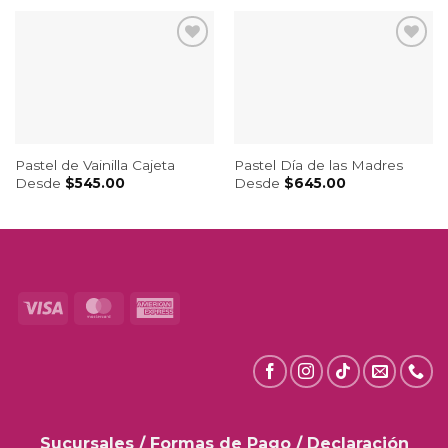
Pastel Día de las Madres
Pastel de Vainilla Cajeta
Desde
$
645.00
Desde
$
545.00
Visa
MasterCard
American
Express
Sucursales
/
Formas de Pago
/
Declaración