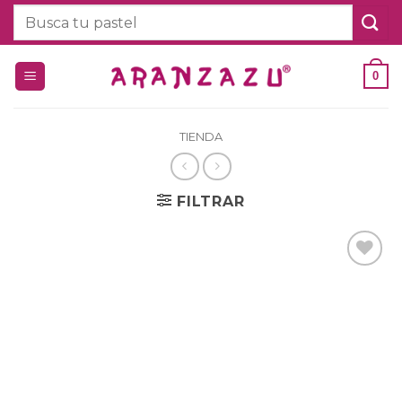
Saltar
Buscar
al
por:
contenido
0
TIENDA
FILTRAR