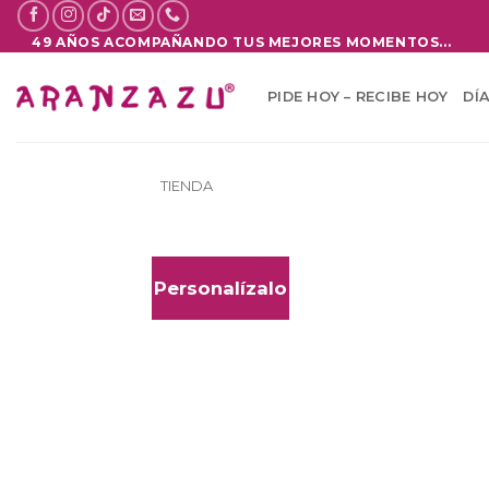
Saltar
al
49 AÑOS ACOMPAÑANDO TUS MEJORES MOMENTOS...
contenido
PIDE HOY – RECIBE HOY
DÍ
TIENDA
Personalízalo