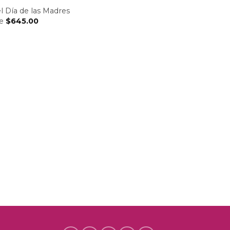
l Día de las Madres
de
$
645.00