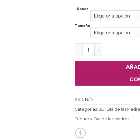
Sabor
Tamaño
Pastel Día de las Madres 
AÑAD
CO
SKU:
N/D
Categorías:
3D
,
Día de las Madr
Etiqueta:
Día de las Madres