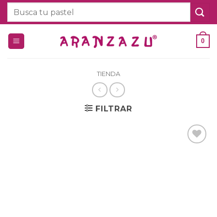
Saltar
Buscar
al
por:
contenido
0
TIENDA
FILTRAR