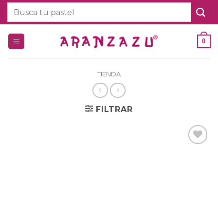
Saltar
Buscar
al
por:
contenido
0
TIENDA
FILTRAR