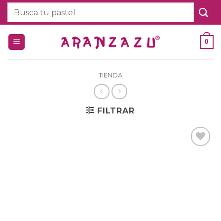
Saltar
Buscar
al
por:
contenido
0
TIENDA
FILTRAR