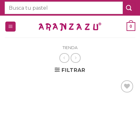
Saltar
Buscar
al
por:
contenido
0
TIENDA
FILTRAR