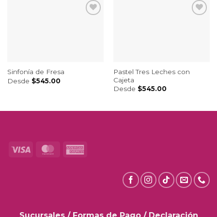
Pastel Tres Leches con
Sinfonía de Fresa
Cajeta
Desde
$
545.00
Desde
$
545.00
Visa
MasterCard
American
Express
Sucursales
/
Formas de Pago
/
Declaración