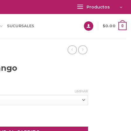
Productos
0
SUCURSALES
$
0.00
ango
LIMPIAR
d