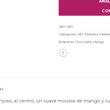
AÑAD
CO
SKU:
N/D
Categorías:
MD
,
Pasteles
,
Pastel
Etiquetas:
Chocolate
,
Mango
AL
njoso, al centro, un suave mousse de mango y cu
.