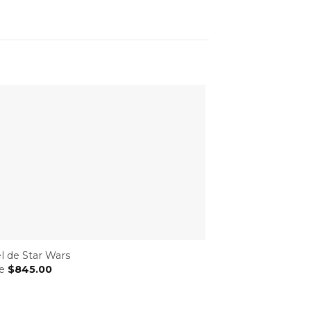
l de Star Wars
de
$
845.00