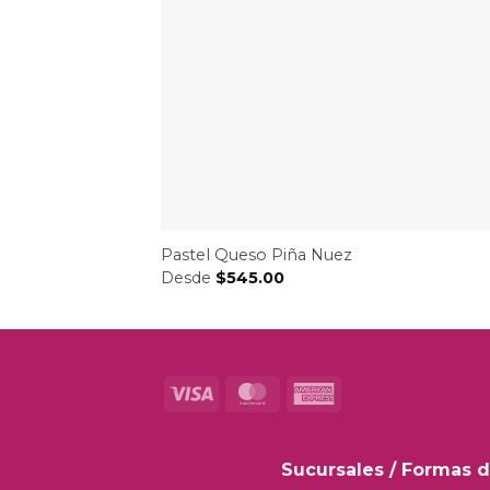
Pastel Queso Piña Nuez
Desde
$
545.00
Visa
MasterCard
American
Express
Sucursales
/
Formas d