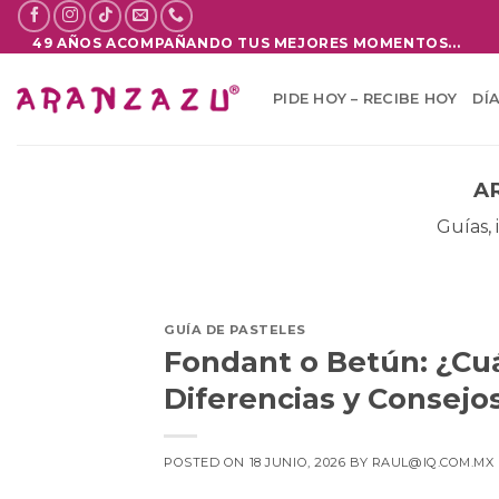
Saltar
al
49 AÑOS ACOMPAÑANDO TUS MEJORES MOMENTOS...
contenido
PIDE HOY – RECIBE HOY
DÍ
A
Guías, 
GUÍA DE PASTELES
Fondant o Betún: ¿Cuál
Diferencias y Consejo
POSTED ON
18 JUNIO, 2026
BY
RAUL@IQ.COM.MX