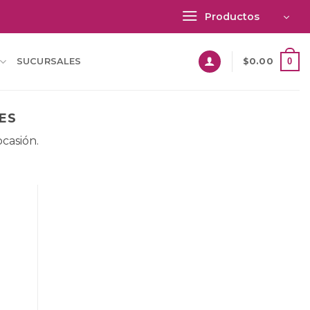
Productos
0
SUCURSALES
$
0.00
ES
ocasión.