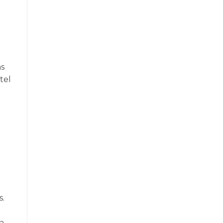
as
tel
s.
a,