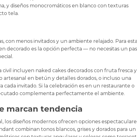
ma, y diseños monocromáticos en blanco con texturas
to tela.
as, con menos invitados y un ambiente relajado. Para est
ien decorado es la opción perfecta — no necesitas un pas
cial.
civil incluyen naked cakes decorados con fruta fresca y
 artesanal en betún y detalles dorados, o incluso una
a cada invitado. Si la celebración es en un restaurante o
 ejecutado complementa perfectamente el ambiente.
e marcan tendencia
nal, los diseños modernos ofrecen opciones espectaculare
ndant combinan tonos blancos, grises y dorados para un
ométricos con texturas angulares y colores como terracot