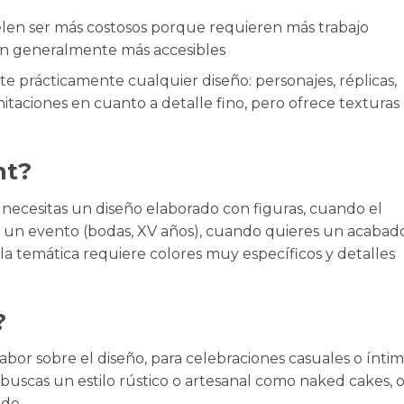
elen ser más costosos porque requieren más trabajo
on generalmente más accesibles
e prácticamente cualquier diseño: personajes, réplicas,
imitaciones en cuanto a detalle fino, pero ofrece texturas
nt?
 necesitas un diseño elaborado con figuras, cuando el
en un evento (bodas, XV años), cuando quieres un acabad
o la temática requiere colores muy específicos y detalles
?
sabor sobre el diseño, para celebraciones casuales o ínti
uscas un estilo rústico o artesanal como naked cakes, 
do.