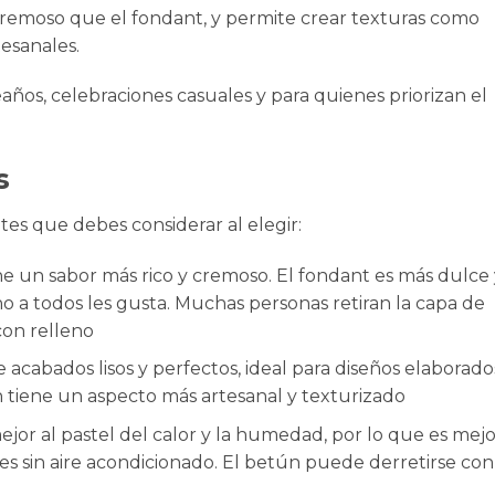
cremoso que el fondant, y permite crear texturas como
tesanales.
eaños
, celebraciones casuales y para quienes priorizan el
s
tes que debes considerar al elegir:
 un sabor más rico y cremoso. El fondant es más dulce 
o a todos les gusta. Muchas personas retiran la capa de
con relleno
acabados lisos y perfectos, ideal para diseños elaborado
ún tiene un aspecto más artesanal y texturizado
jor al pastel del calor y la humedad, por lo que es mejo
nes sin aire acondicionado. El betún puede derretirse con