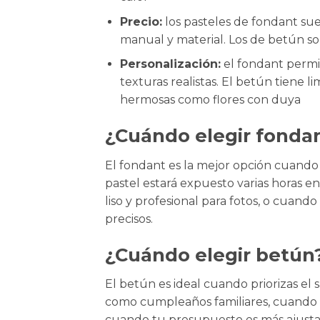
Precio:
los pasteles de fondant su
manual y material. Los de betún s
Personalización:
el fondant permit
texturas realistas. El betún tiene l
hermosas como flores con duya
¿Cuándo elegir fonda
El fondant es la mejor opción cuando
pastel estará expuesto varias horas 
liso y profesional para fotos, o cuand
precisos.
¿Cuándo elegir betún
El betún es ideal cuando priorizas el 
como cumpleaños familiares, cuando b
cuando tu presupuesto es más ajusta