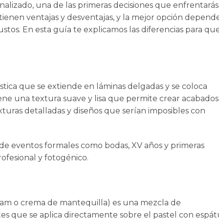
alizado, una de las primeras decisiones que enfrentarás
tienen ventajas y desventajas, y la mejor opción depend
stos. En esta guía te explicamos las diferencias para qu
stica que se extiende en láminas delgadas y se coloca
ene una textura suave y lisa que permite crear acabados
exturas detalladas y diseños que serían imposibles con
es de eventos formales como
bodas
,
XV años
y
primeras
fesional y fotogénico.
eam o crema de mantequilla) es una mezcla de
tes que se aplica directamente sobre el pastel con espát