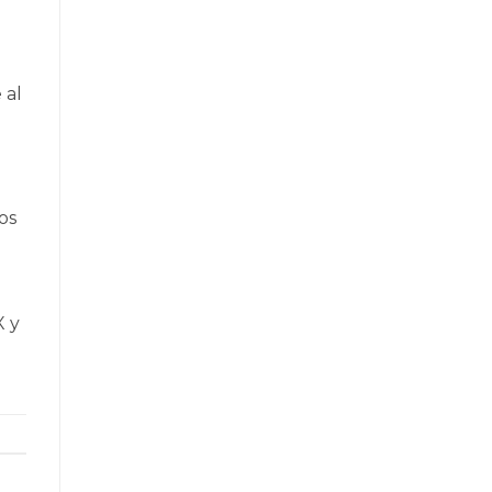
 al
os
X
y