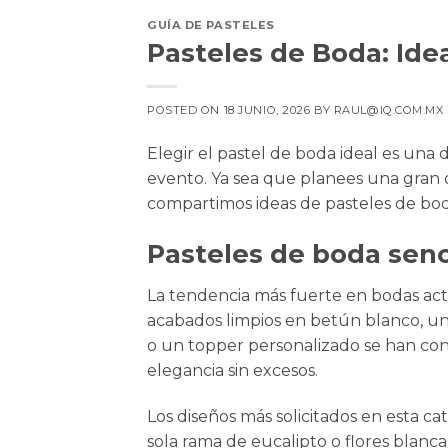
GUÍA DE PASTELES
Pasteles de Boda: Ide
POSTED ON
18 JUNIO, 2026
BY
RAUL@IQ.COM.MX
Elegir el pastel de boda ideal es una 
evento. Ya sea que planees una gran c
compartimos ideas de pasteles de boda
Pasteles de boda senc
La tendencia más fuerte en bodas actu
acabados limpios en betún blanco, un
o un topper personalizado se han conv
elegancia sin excesos.
Los diseños más solicitados en esta ca
sola rama de eucalipto o flores blanc