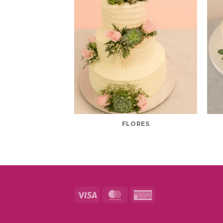
FLORES
Visa
MasterCard
American
Express