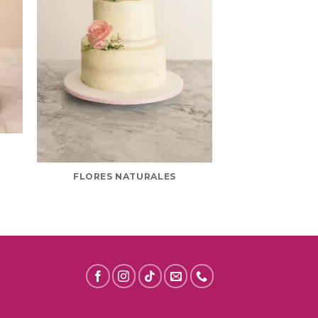
TELA Y 
FLORES NATURALES