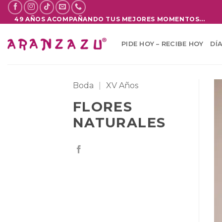
Saltar
al
49 AÑOS ACOMPAÑANDO TUS MEJORES MOMENTOS...
contenido
PIDE HOY – RECIBE HOY
DÍ
Boda
|
XV Años
FLORES
NATURALES