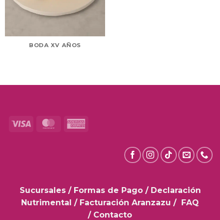
BODA XV AÑOS
Visa
MasterCard
American
Express
Sucursales
/
Formas de Pago
/
Declaración
Nutrimental
/
Facturación Aranzazu
/
FAQ
/
Contacto