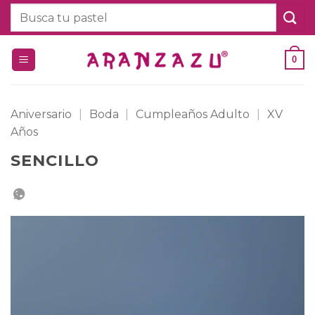
Saltar
Buscar
al
por:
contenido
0
Aniversario
|
Boda
|
Cumpleaños Adulto
|
XV
Años
SENCILLO