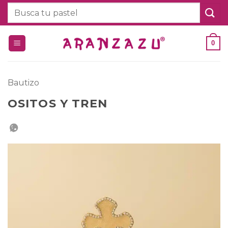
Saltar
Buscar
al
por:
contenido
0
Bautizo
OSITOS Y TREN