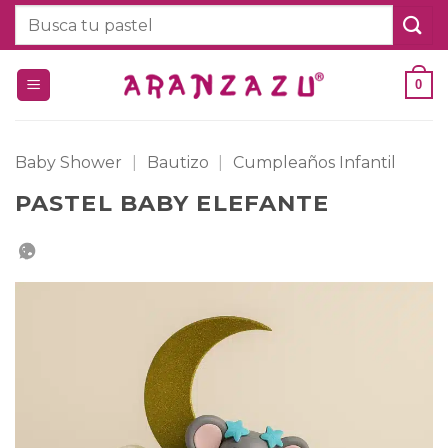
Saltar
Buscar
al
por:
contenido
0
Baby Shower
|
Bautizo
|
Cumpleaños Infantil
PASTEL BABY ELEFANTE