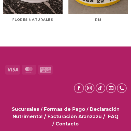
FLORES NATURALES
RM
Visa
MasterCard
American
Express
Sucursales
/
Formas de Pago
/
Declaración
Nutrimental
/
Facturación Aranzazu
/
FAQ
/
Contacto