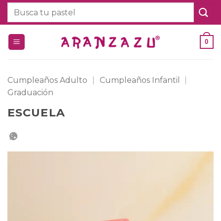
Saltar
Buscar
al
por:
contenido
0
Cumpleaños Adulto
|
Cumpleaños Infantil
|
Graduación
ESCUELA