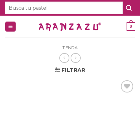
Saltar
Buscar
al
por:
contenido
0
TIENDA
FILTRAR