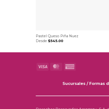
Pastel Queso Piña Nuez
Desde
$
545.00
Visa
MasterCard
American
Express
Sucursales
/
Formas d