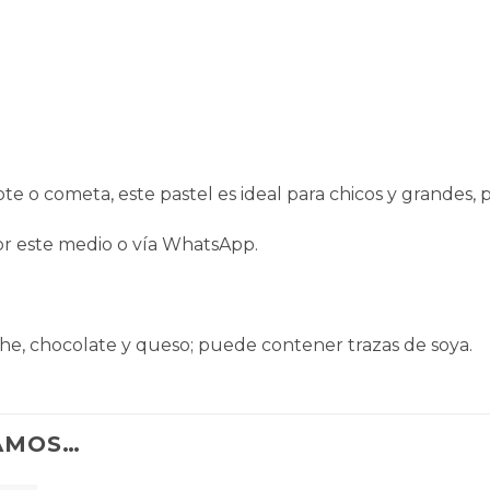
te o cometa, este pastel es ideal para chicos y grandes, 
or este medio o vía
WhatsApp
.
che, chocolate y queso; puede contener trazas de soya.
AMOS…