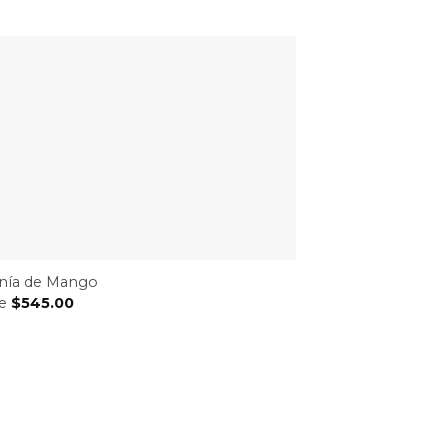
onía de Mango
de
$
545.00