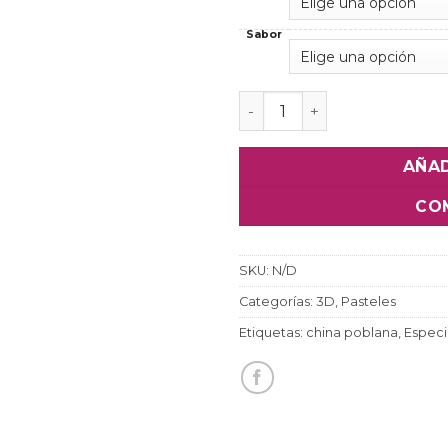
Sabor
Pastel La Muñeca Mexican
AÑAD
CO
SKU:
N/D
Categorías:
3D
,
Pasteles
Etiquetas:
china poblana
,
Especi