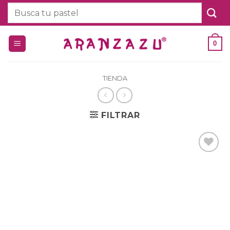
Saltar
Buscar
al
por:
contenido
0
TIENDA
FILTRAR