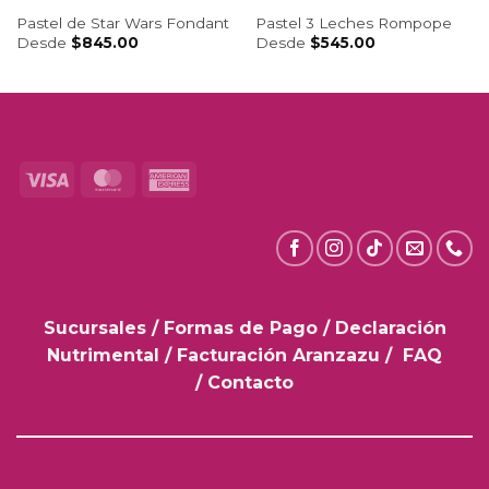
Pastel de Star Wars Fondant
Pastel 3 Leches Rompope
Desde
$
845.00
Desde
$
545.00
Visa
MasterCard
American
Express
Sucursales
/
Formas de Pago
/
Declaración
Nutrimental
/
Facturación Aranzazu
/
FAQ
/
Contacto