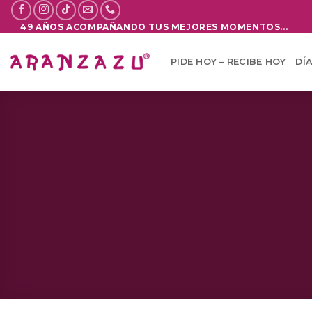
Saltar
al
49 AÑOS ACOMPAÑANDO TUS MEJORES MOMENTOS...
contenido
PIDE HOY – RECIBE HOY
DÍ