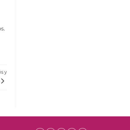
s.
s y