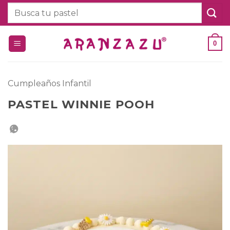
Saltar
Buscar
al
por:
contenido
0
Cumpleaños Infantil
PASTEL WINNIE POOH