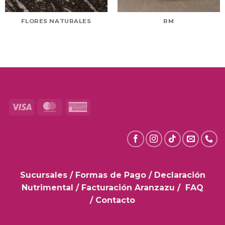
FLORES NATURALES
RM
Visa
MasterCard
American
Express
Sucursales
/
Formas de Pago
/
Declaración
Nutrimental
/
Facturación Aranzazu
/
FAQ
/
Contacto