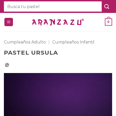
Saltar
Buscar
al
por:
contenido
0
Cumpleaños Adulto
|
Cumpleaños Infantil
PASTEL URSULA