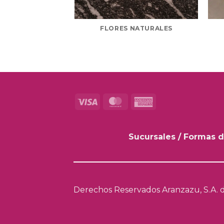
FLORES NATURALES
Visa
MasterCard
American
Express
Sucursales
/
Formas d
Derechos Reservados Aranzazu, S.A. d