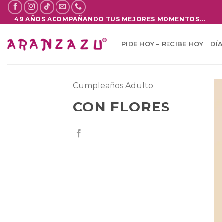
Saltar
al
49 AÑOS ACOMPAÑANDO TUS MEJORES MOMENTOS...
contenido
PIDE HOY – RECIBE HOY
DÍ
Cumpleaños Adulto
CON FLORES