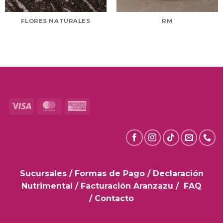
FLORES NATURALES
RM
Visa
MasterCard
American
Express
Sucursales
/
Formas de Pago
/
Declaración
Nutrimental
/
Facturación Aranzazu
/
FAQ
/
Contacto