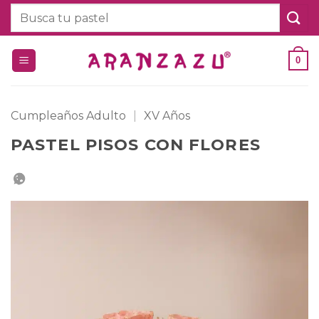
Saltar
Buscar
al
por:
contenido
0
Cumpleaños Adulto
|
XV Años
PASTEL PISOS CON FLORES